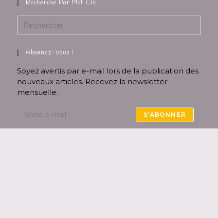
Recherche Par Mot Clé
Abonnez-Vous !
Soyez avertis par e-mail lors de la publication des
nouveaux articles. Recevez la newsletter
mensuelle.
S'ABONNER
Accepter les termes RGPD
En remplissant ce formulaire, vous consentez à
ce que
Audinette
collecte vos données afin de
pouvoir vous envoyer la newsletter. Vous pouvez
vous désinscrire à tout moment via un lien
présent dans l’email.
Notre
politique de confidentialité
.