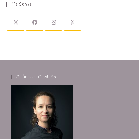
Me Suivre
Audinette, C’est Moi !