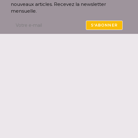
nouveaux articles. Recevez la newsletter
mensuelle.
S'ABONNER
Accepter les termes RGPD
En remplissant ce formulaire, vous consentez à
ce que
Audinette
collecte vos données afin de
pouvoir vous envoyer la newsletter. Vous pouvez
vous désinscrire à tout moment via un lien
présent dans l’email.
Notre
politique de confidentialité
.
Politique de confidentialité
Mentions légales
Copyright Audinette 2005-2026