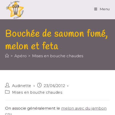
Menu
Bouchée de saumon fumé,
melon et feta
>
Apéro
>
Mises en bouche chaudes
Audinette
23/06/2012
Mises en bouche chaudes
On associe généralement le
melon avec du jambon
cru
.