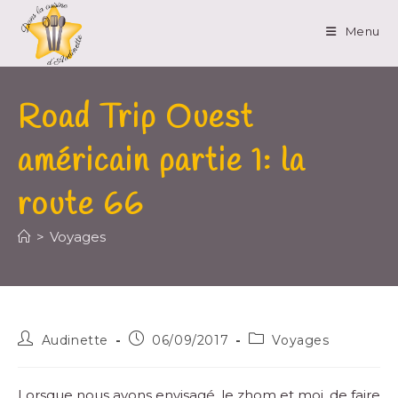
Menu
Road Trip Ouest
américain partie 1: la
route 66
>
Voyages
Audinette
06/09/2017
Voyages
Lorsque nous avons envisagé, le zhom et moi, de faire