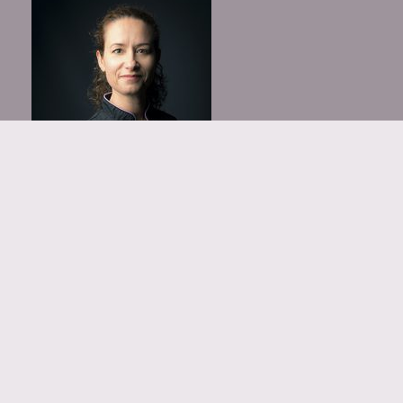
Je me fais un plaisir de partager avec vous mes
recettes gourmandes, le plus souvent simples et
efficaces ! Je vous emmène aussi parfois en
voyage…
Enjoy !