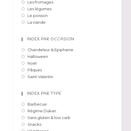
Les fromages
Les légumes
Le poisson
La viande
INDEX PAR OCCASION
Chandeleur & Epiphanie
Halloween
Noël
Pâques
Saint Valentin
INDEX PAR TYPE
Barbecue
Régime Dukan
Sans gluten & low carb
Snacks