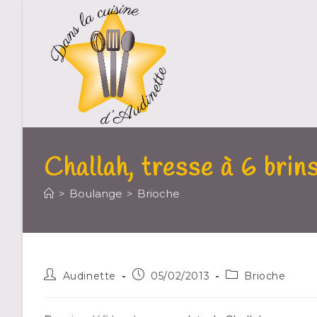
Challah, tresse à 6 brin
>
Boulange
>
Brioche
Audinette
05/02/2013
Brioche