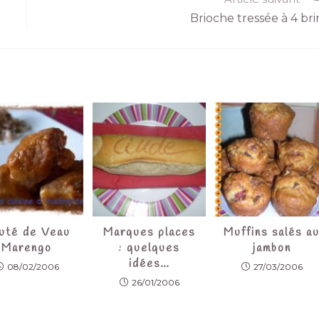
Brioche tressée à 4 bri
uté de Veau
Marques places
Muffins salés a
Marengo
: quelques
jambon
idées…
08/02/2006
27/03/2006
26/01/2006