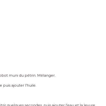
 robot muni du pétrin. Mélanger.
 puis ajouter l’huile.
étrir quelques secondes, puis ajouter l’eau et la levure.