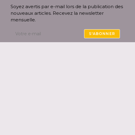
Soyez avertis par e-mail lors de la publication des
nouveaux articles. Recevez la newsletter
mensuelle.
S'ABONNER
Accepter les termes RGPD
En remplissant ce formulaire, vous consentez à
ce que
Audinette
collecte vos données afin de
pouvoir vous envoyer la newsletter. Vous pouvez
vous désinscrire à tout moment via un lien
présent dans l’email.
Notre
politique de confidentialité
.
Politique de confidentialité
Mentions légales