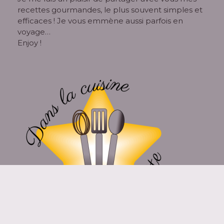
recettes gourmandes, le plus souvent simples et
efficaces ! Je vous emmène aussi parfois en
voyage…
Enjoy !