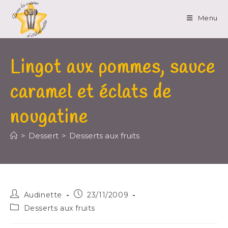
Menu
Lingot aux pommes, sauce
caramel et éclats de
nougatine
>
Dessert
>
Desserts aux fruits
Audinette
23/11/2009
Desserts aux fruits