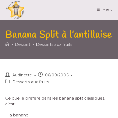
Menu
Banana Split à l’antillaise
>
Dessert
>
Desserts aux fruits
Audinette
06/09/2006
Desserts aux fruits
Ce que je préfère dans les banana split classiques,
c’est :
– la banane